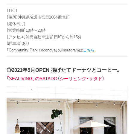
［TEL］‐
［住所］沖縄県名護市宮里1004番地1F
［定休日］月
［営業時間］10時～20時
［アクセス］沖縄自動車道 許田ICから約15分
［駐車場］あり
「Community Park coconova」のInstagramは
こちら
◎2021年5月OPEN 揚げたてドーナツとコーヒー。
「SEALIVING」のSATADO（シーリビング・サタド）