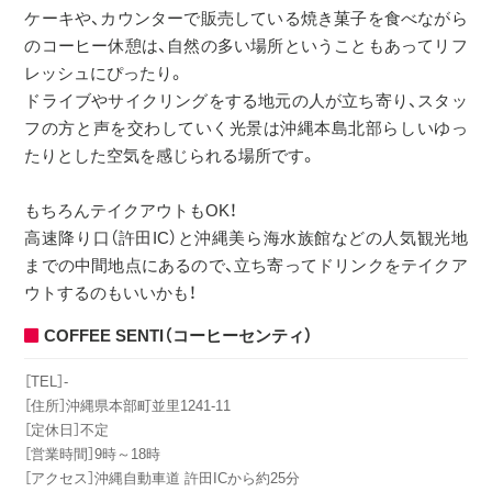
ケーキや、カウンターで販売している焼き菓子を食べながら
のコーヒー休憩は、自然の多い場所ということもあってリフ
レッシュにぴったり。
ドライブやサイクリングをする地元の人が立ち寄り、スタッ
フの方と声を交わしていく光景は沖縄本島北部らしいゆっ
たりとした空気を感じられる場所です。
もちろんテイクアウトもOK！
高速降り口（許田IC）と沖縄美ら海水族館などの人気観光地
までの中間地点にあるので、立ち寄ってドリンクをテイクア
ウトするのもいいかも！
COFFEE SENTI（コーヒーセンティ）
［TEL］‐
［住所］沖縄県本部町並里1241‐11
［定休日］不定
［営業時間］9時～18時
［アクセス］沖縄自動車道 許田ICから約25分