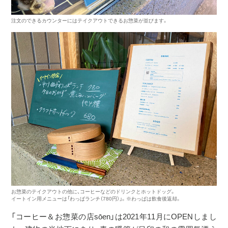
注文のできるカウンターにはテイクアウトできるお惣菜が並びます。
お惣菜のテイクアウトの他に、コーヒーなどのドリンクとホットドッグ。
イートイン用メニューは「わっぱランチ（780円）」。※わっぱは飲食後返却。
「コーヒー＆お惣菜の店sōen」は2021年11月にOPENしまし