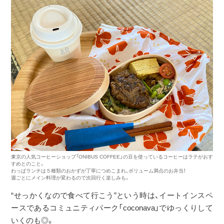
東京の人気コーヒーショップ「ONIBUS COFFEE」の豆を使っているコーヒーはラテがおす
すめとのこと。
わっぱランチは５種類のおかずが丁寧につめこまれ、ボリューム満点のお弁当！
週ごとにメイン料理が変わるので次回行く楽しみも。
“せっかくなので食べて行こう”という時は、イートインスペ
ースであるコミュニティパーク「coconava」でゆっくりして
いくのも◎。