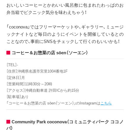
おいしいコーヒーとかわいい風呂敷に包まれたわっぱのお
弁当箱でピクニック気分を味わえちゃう！
「coconova」ではフリーマーケットや、ギャラリー、ミュージ
ックナイトなど毎日のようにイベントを開催しているとの
ことなので、事前にSNSをチェックして行くのもいいかも！
コーヒー＆お惣菜の店 s
ō
en（ソーエン）
［TEL］‐
［住所］沖縄県名護市宮里1004番地1F
［定休日］月
［営業時間］11時30分～20時
［アクセス］沖縄自動車道 許田ICから約15分
［駐車場］あり
「コーヒー＆お惣菜の店 sōen（ソーエン）」のInstagramは
こちら
Community Park coconova（コミュニティパーク ココノ
バ）