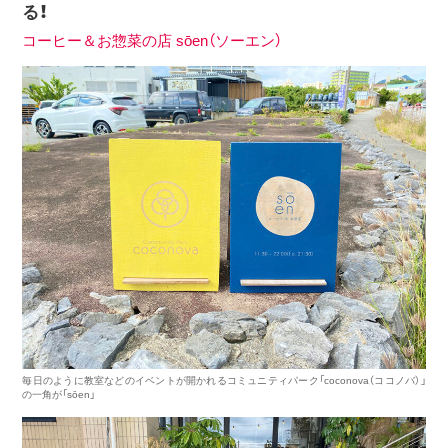
る！
コーヒー＆お惣菜の店 sōen（ソーエン）
毎日のように教室などのイベントが開かれるコミュニティパーク「coconova（ココノバ）」
の一角が「sōen」