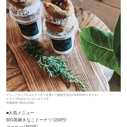
ドリンクカップの上にドーナツを置いて提供するのがSATADOスタイル！
ドライブのおやつにピッタリです。
写真提供：SEALIVING
■人気メニュー
BIG黒糖きなこドーナツ（150円）
コーヒー（450円）