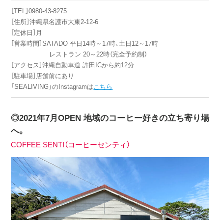
［TEL］0980‐43‐8275
［住所］沖縄県名護市大東2‐12‐6
［定休日］月
［営業時間］SATADO 平日14時～17時、土日12～17時
レストラン 20～22時（完全予約制）
［アクセス］沖縄自動車道 許田ICから約12分
［駐車場］店舗前にあり
「SEALIVING」のInstagramは
こちら
◎2021年7月OPEN 地域のコーヒー好きの立ち寄り場
へ。
COFFEE SENTI（コーヒーセンティ）