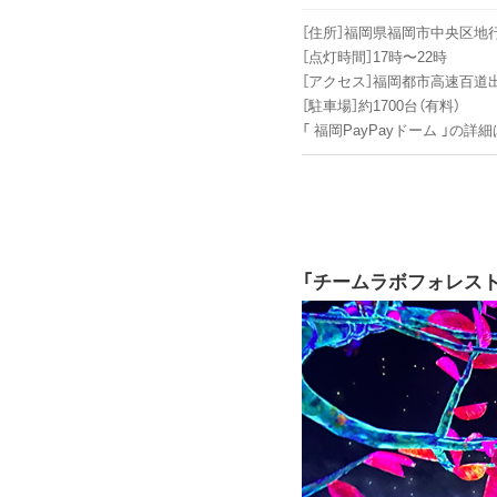
［住所］福岡県福岡市中央区地行浜
［点灯時間］17時〜22時
［アクセス］福岡都市高速百道
［駐車場］約1700台（有料）
「 福岡PayPayドーム 」の詳細
「チームラボフォレスト 