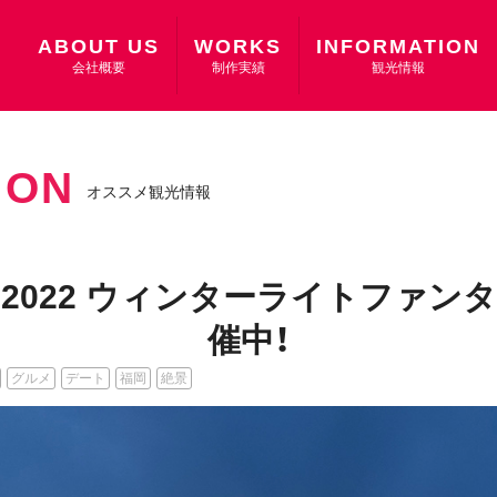
ABOUT US
WORKS
INFORMATION
会社概要
制作実績
観光情報
ION
オススメ観光情報
】2022 ウィンターライトファン
催中！
グルメ
デート
福岡
絶景