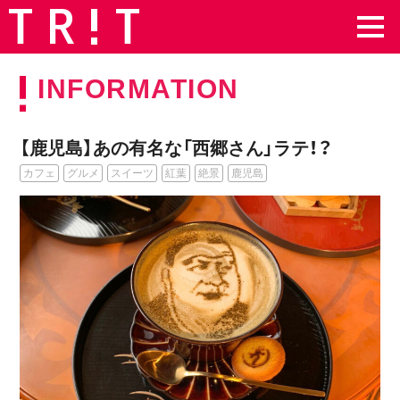
INFORMATION
【鹿児島】あの有名な「西郷さん」ラテ！？
カフェ
グルメ
スイーツ
紅葉
絶景
鹿児島