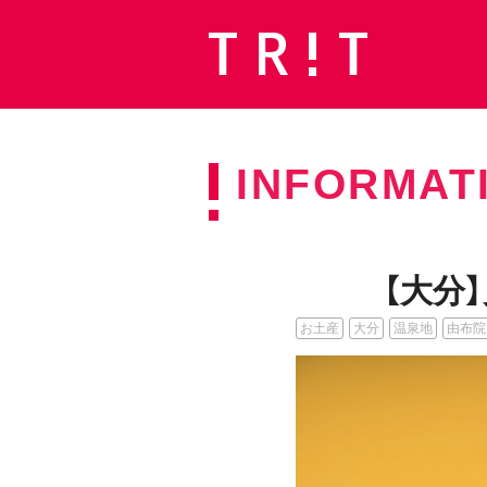
INFORMAT
【大分
お土産
大分
温泉地
由布院