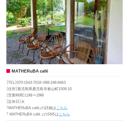
MATHERuBA café
［TEL］070-1543-7018・099-248-8463
［住所］鹿児島県鹿児島市春山町1509-10
［営業時間］11時〜18時
［定休日］火
「MATHERuBA café」の詳細は
こちら
「 MATHERuBA café 」のSNSは
こちら