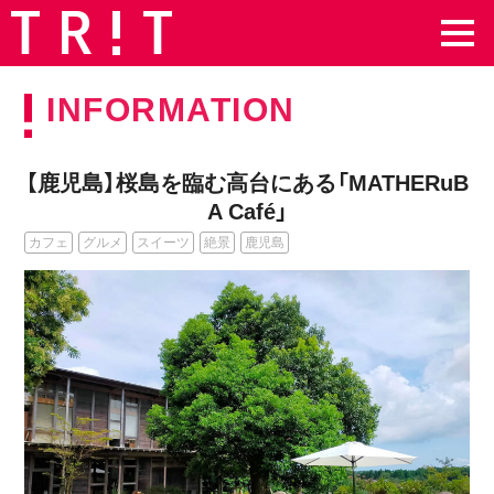
INFORMATION
【鹿児島】桜島を臨む高台にある「MATHERuB
A Café」
カフェ
グルメ
スイーツ
絶景
鹿児島