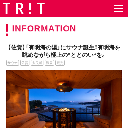
INFORMATION
【佐賀】「有明海の湯」にサウナ誕生！有明海を
眺めながら極上の“ととのい“を。
サウナ
佐賀
太良町
温泉
観光