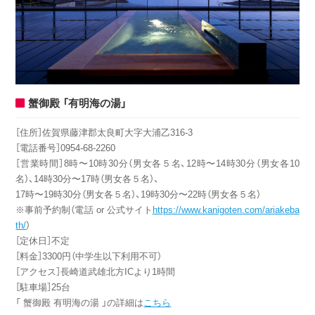
蟹御殿 「有明海の湯」
［住所］佐賀県藤津郡太良町大字大浦乙316-3
［電話番号］0954-68-2260
［営業時間］8時〜10時30分（男女各５名、12時〜14時30分（男女各10
名）、14時30分〜17時（男女各５名）、
17時〜19時30分（男女各５名）、19時30分〜22時（男女各５名）
※事前予約制（電話 or 公式サイト
https://www.kanigoten.com/ariakeba
th/
）
［定休日］不定
［料金］3300円（中学生以下利用不可）
［アクセス］長崎道武雄北方ICより1時間
［駐車場］25台
「 蟹御殿 有明海の湯 」の詳細は
こちら